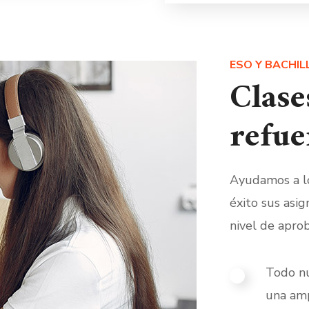
ESO Y BACHI
Clase
refue
Ayudamos a lo
éxito sus asi
nivel de apro
Todo nu
una amp